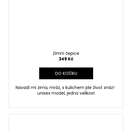
Zimní čepice
349 Kč
DO KOŠÍKU
Navadí mi zima, mráz, s kulichem jde život snáz!
unisex model, jedna velikost