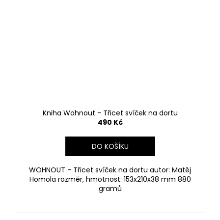
č
u
j
e
m
e
TRIKO
WOHNOUT
30
PÁNSKÉ
Kniha Wohnout - Třicet svíček na dortu
489
490 Kč
Kč
DO KOŠÍKU
WOHNOUT - Třicet svíček na dortu autor: Matěj
Homola rozměr, hmotnost: 153x210x38 mm 880
gramů