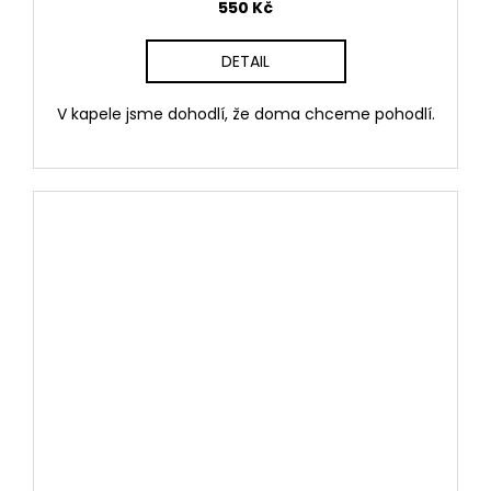
550 Kč
DETAIL
V kapele jsme dohodlí, že doma chceme pohodlí.