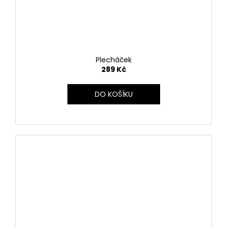
Plecháček
289 Kč
DO KOŠÍKU