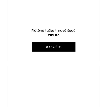
Plátěná taška tmavě šedá
289 Kč
DO KOŠÍKU