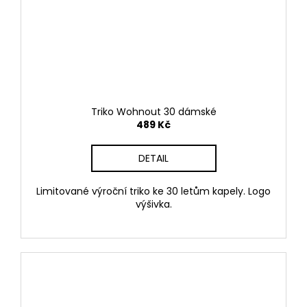
a
j
í
t
?
Triko Wohnout 30 dámské
489 Kč
DETAIL
HLEDAT
Limitované výroční triko ke 30 letům kapely. Logo
výšivka.
D
o
p
o
r
u