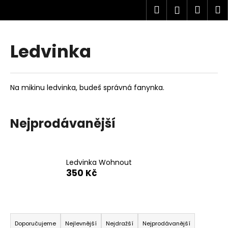
K
Přejít
Hledat
Náku
M
Přihlášen
na
o
obsah
Zpět
Zpět
košík
š
í
Ledvinka
C
k
o
p
Na mikinu ledvinka, budeš správná fanynka.
o
t
ř
Nejprodávanější
e
b
u
Ledvinka Wohnout
j
350 Kč
e
t
Ř
e
a
n
Doporučujeme
Nejlevnější
Nejdražší
Nejprodávanější