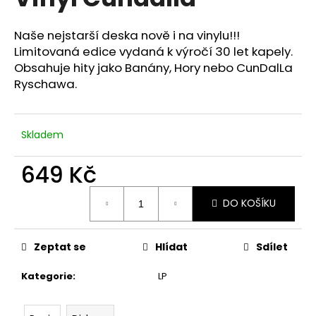
je
a
0,0
z
j
Naše nejstarší deska nově i na vinylu!!!
5
Limitovaná edice vydaná k výročí 30 let kapely.
í
hvězdiček.
Obsahuje hity jako Banány, Hory nebo CunDalLa
t
Ryschawa.
?
Skladem
HLEDAT
649 Kč
Měrná
DO KOŠÍKU
cena:
D
o
Zeptat se
Hlídat
Sdílet
p
o
Kategorie
:
LP
r
u