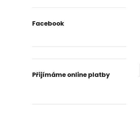
DORTU
l
490 Kč
Facebook
Přijímáme online platby