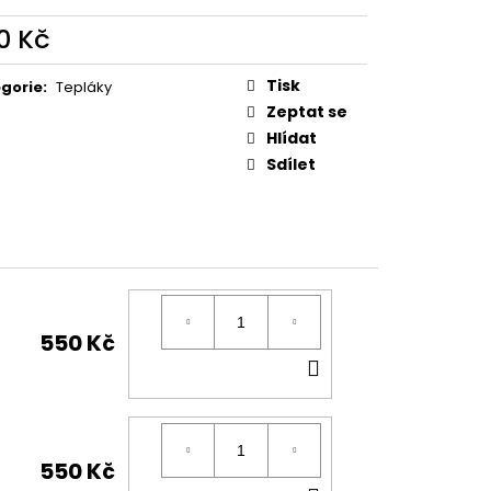
0 Kč
ná
:
Tisk
gorie
:
Tepláky
Zeptat se
Hlídat
Sdílet
550 Kč
DO
KOŠÍKU
550 Kč