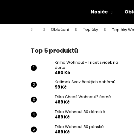
K
Přejít
na
o
Nosiče
Obl
obsah
Zpět
Zpět
š
do
do
í
Domů
Oblečení
Tepláky
Tepláky Wo
k
obchodu
obchodu
P
o
Top 5 produktů
s
t
Kniha Wohnout - Třicet svíček na
dortu
r
490 Kč
a
Kelímek Svaz českých bohémů
n
99 Kč
n
Triko Chceš Wohnout? černé
í
489 Kč
p
Triko Wohnout 30 dámské
a
489 Kč
n
Triko Wohnout 30 pánské
KNIHA WOHNOUT - TŘICET SVÍČEK NA
e
489 Kč