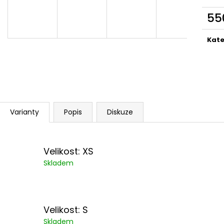
99 Kč
489 Kč
55
Měr
cena
Kate
Varianty
Popis
Diskuze
Velikost: XS
Skladem
Velikost: S
Skladem