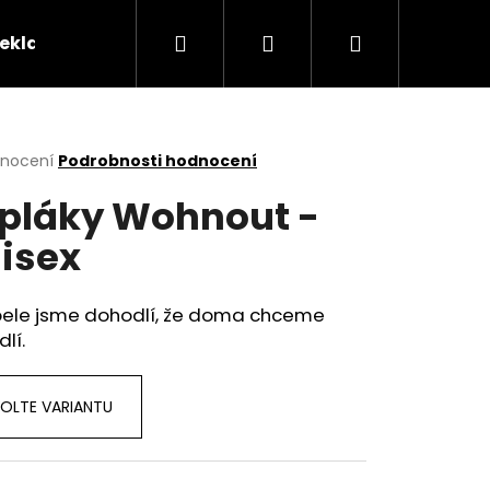
Hledat
Přihlášení
Nákupní
reklamační řád
Kontakty
Tabulka velikostí
košík
rné
dnocení
Podrobnosti hodnocení
cení
pláky Wohnout -
ktu
isex
ček.
pele jsme dohodlí, že doma chceme
lí.
OLTE VARIANTU
OHNOUT? ČERNÉ