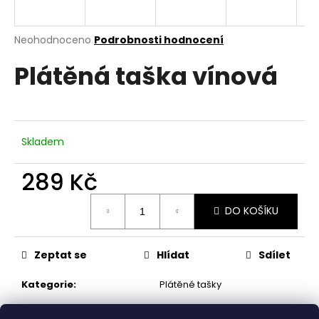
a
j
Průměrné
Neohodnoceno
Podrobnosti hodnocení
í
hodnocení
Plátěná taška vínová
produktu
t
je
?
0,0
z
5
hvězdiček.
Skladem
HLEDAT
289 Kč
Měrná
DO KOŠÍKU
cena:
D
o
Zeptat se
Hlídat
Sdílet
p
o
Kategorie
:
Plátěné tašky
r
u