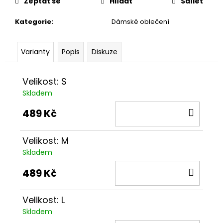
č
Zeptat se
Hlídat
Sdílet
u
j
Kategorie
:
Dámské oblečení
e
m
Varianty
Popis
Diskuze
e
Velikost: S
TRIKO
Skladem
CHCEŠ
WOHNOUT?
DO
ČERNÉ
489 Kč
KOŠÍ
489
Kč
Velikost: M
Skladem
DO
489 Kč
KOŠÍ
Velikost: L
Skladem