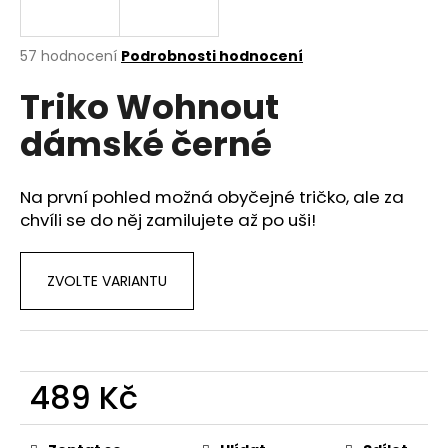
a
j
Průměrné
57 hodnocení
Podrobnosti hodnocení
í
hodnocení
Triko Wohnout
produktu
t
je
?
dámské černé
3,5
z
5
hvězdiček.
Na první pohled možná obyčejné tričko, ale za
chvíli se do něj zamilujete až po uši!
HLEDAT
ZVOLTE VARIANTU
D
o
p
o
489 Kč
r
Měrná
u
cena: