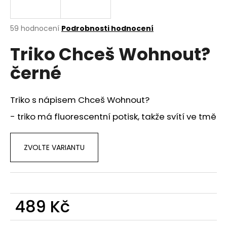
a
j
Průměrné
59 hodnocení
Podrobnosti hodnocení
í
hodnocení
Triko Chceš Wohnout?
produktu
t
je
?
černé
3,8
z
5
hvězdiček.
Triko s nápisem Chceš Wohnout?
- triko má fluorescentní potisk, takže svítí ve tmě
HLEDAT
ZVOLTE VARIANTU
D
o
p
o
489 Kč
r
u
Měrná