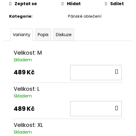
č
cena:
Zeptat se
Hlídat
Sdílet
u
j
Kategorie
:
Pánské oblečení
e
m
e
Varianty
Popis
Diskuze
TRIKO
Velikost: M
WOHNOUT
Skladem
30
PÁNSKÉ
DO
489 Kč
489
KOŠÍ
Kč
Velikost: L
Skladem
DO
489 Kč
KOŠÍ
Velikost: XL
Skladem