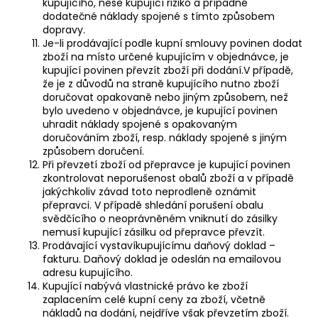
kupujícího, nese kupující riziko a případné
dodatečné náklady spojené s tímto způsobem
dopravy.
Je-li prodávající podle kupní smlouvy povinen dodat
zboží na místo určené kupujícím v objednávce, je
kupující povinen převzít zboží při dodání.V případě,
že je z důvodů na straně kupujícího nutno zboží
doručovat opakovaně nebo jiným způsobem, než
bylo uvedeno v objednávce, je kupující povinen
uhradit náklady spojené s opakovaným
doručováním zboží, resp. náklady spojené s jiným
způsobem doručení.
Při převzetí zboží od přepravce je kupující povinen
zkontrolovat neporušenost obalů zboží a v případě
jakýchkoliv závad toto neprodleně oznámit
přepravci. V případě shledání porušení obalu
svědčícího o neoprávněném vniknutí do zásilky
nemusí kupující zásilku od přepravce převzít.
Prodávající vystavíkupujícímu daňový doklad –
fakturu. Daňový doklad je odeslán na emailovou
adresu kupujícího.
Kupující nabývá vlastnické právo ke zboží
zaplacením celé kupní ceny za zboží, včetně
nákladů na dodání, nejdříve však převzetím zboží.