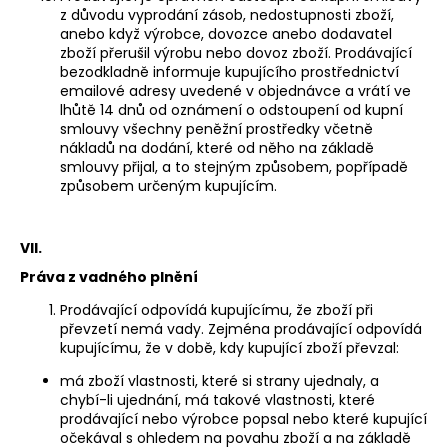
z důvodu vyprodání zásob, nedostupnosti zboží,
anebo když výrobce, dovozce anebo dodavatel
zboží přerušil výrobu nebo dovoz zboží. Prodávající
bezodkladně informuje kupujícího prostřednictví
emailové adresy uvedené v objednávce a vrátí ve
lhůtě 14 dnů od oznámení o odstoupení od kupní
smlouvy všechny peněžní prostředky včetně
nákladů na dodání, které od něho na základě
smlouvy přijal, a to stejným způsobem, popřípadě
způsobem určeným kupujícím.
VII.
Práva z vadného plnění
Prodávající odpovídá kupujícímu, že zboží při
převzetí nemá vady. Zejména prodávající odpovídá
kupujícímu, že v době, kdy kupující zboží převzal:
má zboží vlastnosti, které si strany ujednaly, a
chybí-li ujednání, má takové vlastnosti, které
prodávající nebo výrobce popsal nebo které kupující
očekával s ohledem na povahu zboží a na základě