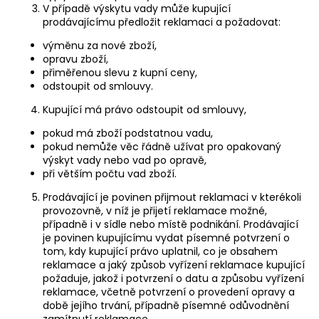
V případě výskytu vady může kupující
prodávajícímu předložit reklamaci a požadovat:
výměnu za nové zboží,
opravu zboží,
přiměřenou slevu z kupní ceny,
odstoupit od smlouvy.
Kupující má právo odstoupit od smlouvy,
pokud má zboží podstatnou vadu,
pokud nemůže věc řádně užívat pro opakovaný
výskyt vady nebo vad po opravě,
při větším počtu vad zboží.
Prodávající je povinen přijmout reklamaci v kterékoli
provozovně, v níž je přijetí reklamace možné,
případně i v sídle nebo místě podnikání. Prodávající
je povinen kupujícímu vydat písemné potvrzení o
tom, kdy kupující právo uplatnil, co je obsahem
reklamace a jaký způsob vyřízení reklamace kupující
požaduje, jakož i potvrzení o datu a způsobu vyřízení
reklamace, včetně potvrzení o provedení opravy a
době jejího trvání, případně písemné odůvodnění
zamítnutí reklamace.