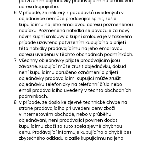
potvrzením objednávky prodávajícím na emailovou
adresu kupujícího.
V případě, že některý z požadavků uvedených v
objednávce nemůže prodávající splnit, zašle
kupujícímu na jeho emailovou adresu pozměněnou
nabídku. Pozměněná nabídka se považuje za nový
návrh kupní smlouvy a kupní smlouva je v takovém
případě uzavřena potvrzením kupujícího o přijetí
této nabídky prodávajícímu na jeho emailovou
adresu uvedenu v těchto obchodních podmínkách.
Všechny objednávky přijaté prodávajícím jsou
závazné. Kupující může zrušit objednávku, dokud
není kupujícímu doručeno oznámení o přijetí
objednávky prodávajícím. Kupující může zrušit
objednávku telefonicky na telefonní číslo nebo
email prodávajícího uvedený v těchto obchodních
podmínkách.
V případě, že došlo ke zjevné technické chybě na
straně prodávajícího při uvedení ceny zboží
v internetovém obchodě, nebo v průběhu
objednávání, není prodávající povinen dodat
kupujícímu zboží za tuto zcela zjevně chybnou
cenu. Prodávající informuje kupujícího o chybě bez
zbytečného odkladu a zašle kupujícímu na jeho