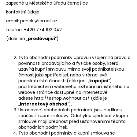
zapsané u Městského úřadu černošice
a
kontaktní údaje:
j
email: panekt@email.cz
í
telefon: +420 774 192 042
t
?
(dále jen „
prodávající
“)
Tyto obchodní podmínky upravují vzájemná práva a
povinnosti prodávajícího a fyzické osoby, která
uzavírá kupní smlouvu mimo svoji podnikatelskou
HLEDAT
činnost jako spotřebitel, nebo v rámci své
podnikatelské činnosti (dále jen: „
kupující
“)
prostřednictvím webového rozhraní umístěného na
webové stránce dostupné na internetové
D
adrese http://eshop.wohnout.cz/ (dále je
o
„
internetový obchod
“).
Ustanovení obchodních podmínek jsou nedílnou
p
součástí kupní smlouvy. Odchylná ujednání v kupní
o
smlouvě mají přednost před ustanoveními těchto
r
obchodních podmínek.
u
Tyto obchodní podmínky a kupní smlouva se