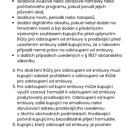
dodávce zvukové nebo obrazové nahrávky nebo
počítačového programu, pokud porušil jejich
původní obal,
dodávce novin, periodik nebo časopisů,
dodání digitálního obsahu, pokud nebyl dodán na
hmotném nosiči a byl dodán s předchozím
výslovným souhlasem kupujícího před uplynutím
lhůty pro odstoupení od smlouvy a prodávající před
uzavřením smlouvy sdělil kupujícímu, že v takovém
případě nemá právo na odstoupení od smlouvy,
v dalších případech uvedených v § 1837 občanského
zákoníku.
Pro dodržení lhůty pro odstoupení od smlouvy musí
kupující odeslat prohlášení o odstoupení ve lhůtě
pro odstoupení od smlouvy.
Pro odstoupení od kupní smlouvy může kupující
využít vzorový formulář k odstoupení od smlouvy
poskytovaný prodávajícím. Odstoupení od kupní
smlouvy zašle kupující na emailovou nebo
doručovací adresu prodávajícího uvedenou
v těchto obchodních podmínkách. Prodávající
potvrdí kupujícímu bezodkladně přijetí formuláře.
Kupující, který odstoupil od smlouvy, je povinen