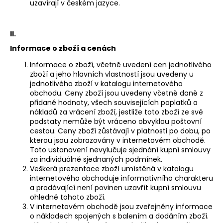
č
uzavírají v českém jazyce.
u
j
e
II.
m
Informace o zboží a cenách
e
Informace o zboží, včetně uvedení cen jednotlivého
zboží a jeho hlavních vlastností jsou uvedeny u
jednotlivého zboží v katalogu internetového
TRIKO
obchodu. Ceny zboží jsou uvedeny včetně daně z
CHCEŠ
WOHNOUT?
přidané hodnoty, všech souvisejících poplatků a
ČERNÉ
nákladů za vrácení zboží, jestliže toto zboží ze své
podstaty nemůže být vráceno obvyklou poštovní
489
cestou. Ceny zboží zůstávají v platnosti po dobu, po
Kč
kterou jsou zobrazovány v internetovém obchodě.
Toto ustanovení nevylučuje sjednání kupní smlouvy
za individuálně sjednaných podmínek.
Veškerá prezentace zboží umístěná v katalogu
internetového obchoduje informativního charakteru
a prodávající není povinen uzavřít kupní smlouvu
ohledně tohoto zboží.
V internetovém obchodě jsou zveřejněny informace
o nákladech spojených s balením a dodáním zboží.