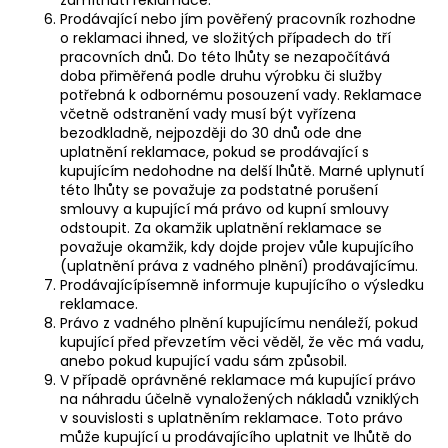
Prodávající nebo jím pověřený pracovník rozhodne
o reklamaci ihned, ve složitých případech do tří
pracovních dnů. Do této lhůty se nezapočítává
doba přiměřená podle druhu výrobku či služby
potřebná k odbornému posouzení vady. Reklamace
včetně odstranění vady musí být vyřízena
bezodkladně, nejpozději do 30 dnů ode dne
uplatnění reklamace, pokud se prodávající s
kupujícím nedohodne na delší lhůtě. Marné uplynutí
této lhůty se považuje za podstatné porušení
smlouvy a kupující má právo od kupní smlouvy
odstoupit. Za okamžik uplatnění reklamace se
považuje okamžik, kdy dojde projev vůle kupujícího
(uplatnění práva z vadného plnění) prodávajícímu.
Prodávajícípísemně informuje kupujícího o výsledku
reklamace.
Právo z vadného plnění kupujícímu nenáleží, pokud
kupující před převzetím věci věděl, že věc má vadu,
anebo pokud kupující vadu sám způsobil.
V případě oprávněné reklamace má kupující právo
na náhradu účelně vynaložených nákladů vzniklých
v souvislosti s uplatněním reklamace. Toto právo
může kupující u prodávajícího uplatnit ve lhůtě do