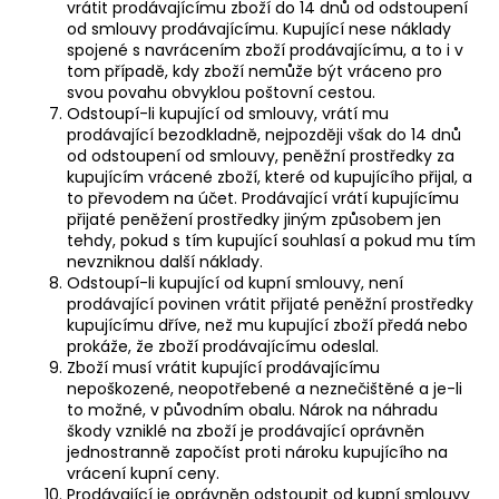
vrátit prodávajícímu zboží do 14 dnů od odstoupení
od smlouvy prodávajícímu. Kupující nese náklady
spojené s navrácením zboží prodávajícímu, a to i v
tom případě, kdy zboží nemůže být vráceno pro
svou povahu obvyklou poštovní cestou.
Odstoupí-li kupující od smlouvy, vrátí mu
prodávající bezodkladně, nejpozději však do 14 dnů
od odstoupení od smlouvy, peněžní prostředky za
kupujícím vrácené zboží, které od kupujícího přijal, a
to převodem na účet. Prodávající vrátí kupujícímu
přijaté peněžení prostředky jiným způsobem jen
tehdy, pokud s tím kupující souhlasí a pokud mu tím
nevzniknou další náklady.
Odstoupí-li kupující od kupní smlouvy, není
prodávající povinen vrátit přijaté peněžní prostředky
kupujícímu dříve, než mu kupující zboží předá nebo
prokáže, že zboží prodávajícímu odeslal.
Zboží musí vrátit kupující prodávajícímu
nepoškozené, neopotřebené a neznečištěné a je-li
to možné, v původním obalu. Nárok na náhradu
škody vzniklé na zboží je prodávající oprávněn
jednostranně započíst proti nároku kupujícího na
vrácení kupní ceny.
Prodávající je oprávněn odstoupit od kupní smlouvy