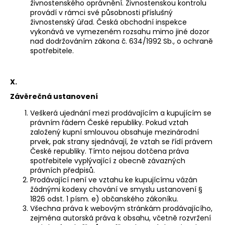
živnostenského oprávnění. Živnostenskou kontrolu
provádí v rámci své působnosti příslušný
živnostenský úřad. Česká obchodní inspekce
vykonává ve vymezeném rozsahu mimo jiné dozor
nad dodržováním zákona č. 634/1992 Sb., o ochraně
spotřebitele.
X.
Závěrečná ustanovení
Veškerá ujednání mezi prodávajícím a kupujícím se
právním řádem České republiky. Pokud vztah
založený kupní smlouvou obsahuje mezinárodní
prvek, pak strany sjednávají, že vztah se řídí právem
České republiky. Tímto nejsou dotčena práva
spotřebitele vyplývající z obecně závazných
právních předpisů.
Prodávající není ve vztahu ke kupujícímu vázán
žádnými kodexy chování ve smyslu ustanovení §
1826 odst. 1 písm. e) občanského zákoníku.
Všechna práva k webovým stránkám prodávajícího,
zejména autorská práva k obsahu, včetně rozvržení