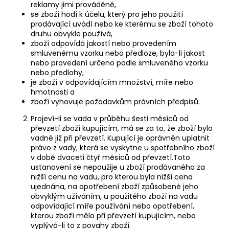
reklamy jimi prováděné,
se zboží hodí k účelu, který pro jeho použití
prodávající uvádí nebo ke kterému se zboží tohoto
druhu obvykle používá,
zboží odpovídá jakostí nebo provedením
smluvenému vzorku nebo předloze, byla-li jakost
nebo provedení určeno podle smluveného vzorku
nebo předlohy,
je zboží v odpovídajícím množství, míře nebo
hmotnosti a
zboží vyhovuje požadavkům právních předpisů.
Projeví-li se vada v průběhu šesti měsíců od
převzetí zboží kupujícím, má se za to, že zboží bylo
vadné již při převzetí. Kupující je oprávněn uplatnit
právo z vady, která se vyskytne u spotřebního zboží
v době dvaceti čtyř měsíců od převzetí.Toto
ustanovení se nepoužije u zboží prodávaného za
nižší cenu na vadu, pro kterou byla nižší cena
ujednána, na opotřebení zboží způsobené jeho
obvyklým užíváním, u použitého zboží na vadu
odpovídající míře používání nebo opotřebení,
kterou zboží mělo při převzetí kupujícím, nebo
vyplývá-li to z povahy zboží.