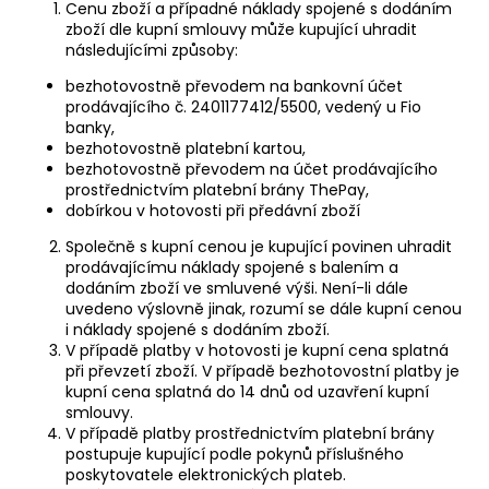
Cenu zboží a případné náklady spojené s dodáním
zboží dle kupní smlouvy může kupující uhradit
následujícími způsoby:
bezhotovostně převodem na bankovní účet
prodávajícího č. 2401177412/5500, vedený u Fio
banky,
bezhotovostně platební kartou,
bezhotovostně převodem na účet prodávajícího
prostřednictvím platební brány ThePay,
dobírkou v hotovosti při předávní zboží
Společně s kupní cenou je kupující povinen uhradit
prodávajícímu náklady spojené s balením a
dodáním zboží ve smluvené výši. Není-li dále
uvedeno výslovně jinak, rozumí se dále kupní cenou
i náklady spojené s dodáním zboží.
V případě platby v hotovosti je kupní cena splatná
při převzetí zboží. V případě bezhotovostní platby je
kupní cena splatná do 14 dnů od uzavření kupní
smlouvy.
V případě platby prostřednictvím platební brány
postupuje kupující podle pokynů příslušného
poskytovatele elektronických plateb.