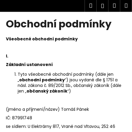
K
Přejít
Hledat
Náku
M
Přihlášen
na
o
obsah
Zpět
Zpět
košík
š
Obchodní podmínky
í
C
k
o
Všeobecné obchodní podmínky
p
o
I.
t
Základní ustanovení
ř
Tyto všeobecné obchodní podmínky (dále jen
e
„
obchodní podmínky
“) jsou vydané dle § 1751 a
b
násl. zákona č. 89/2012 Sb., občanský zákoník (dále
jen „
občanský zákoník
“)
u
j
e
(jméno a příjmení/název) Tomáš Pánek
t
IČ: 87991748
e
se sídlem: U Elektrárny 817, Vrané nad Vltavou, 252 46
n