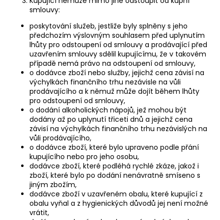
Kupující nemůže mimo jiné odstoupit od kupní
smlouvy:
poskytování služeb, jestliže byly splněny s jeho
předchozím výslovným souhlasem před uplynutím
lhůty pro odstoupení od smlouvy a prodávající před
uzavřením smlouvy sdělil kupujícímu, že v takovém
případě nemá právo na odstoupení od smlouvy,
o dodávce zboží nebo služby, jejichž cena závisí na
výchylkách finančního trhu nezávisle na vůli
prodávajícího a k němuž může dojít během lhůty
pro odstoupení od smlouvy,
o dodání alkoholických nápojů, jež mohou být
dodány až po uplynutí třiceti dnů a jejichž cena
závisí na výchylkách finančního trhu nezávislých na
vůli prodávajícího,
o dodávce zboží, které bylo upraveno podle přání
kupujícího nebo pro jeho osobu,
dodávce zboží, které podléhá rychlé zkáze, jakož i
zboží, které bylo po dodání nenávratně smíseno s
jiným zbožím,
dodávce zboží v uzavřeném obalu, které kupující z
obalu vyňal a z hygienických důvodů jej není možné
vrátit,