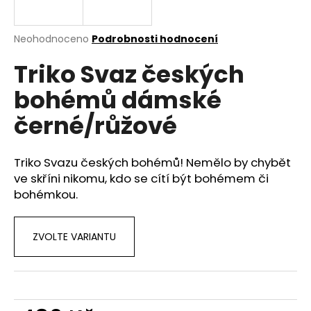
a
j
Průměrné
Neohodnoceno
Podrobnosti hodnocení
í
hodnocení
Triko Svaz českých
produktu
t
je
?
bohémů dámské
0,0
z
černé/růžové
5
hvězdiček.
Triko Svazu českých bohémů! Nemělo by chybět
HLEDAT
ve skříni nikomu, kdo se cítí být bohémem či
bohémkou.
D
o
ZVOLTE VARIANTU
p
o
r
u