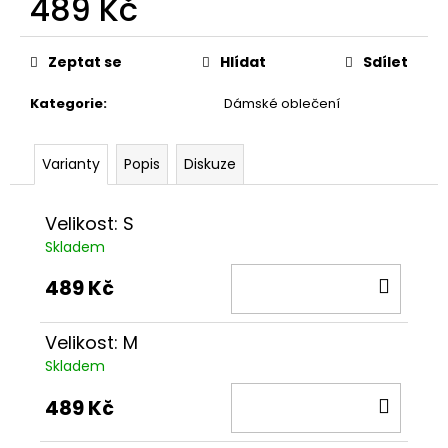
489 Kč
č
u
Měrná
j
cena:
Zeptat se
Hlídat
Sdílet
e
m
Kategorie
:
Dámské oblečení
e
Varianty
Popis
Diskuze
TRIKO
WOHNOUT
30
Velikost: S
PÁNSKÉ
Skladem
489
Kč
DO
489 Kč
KOŠÍ
Velikost: M
Skladem
DO
489 Kč
KOŠÍ