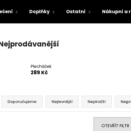
ečení
Doplňky
Ostatní
Nákupní a 
Co potřebujete najít?
Nejprodávanější
HLEDAT
Plecháček
289 Kč
Doporučujeme
Ř
a
Doporučujeme
Nejlevnější
Nejdražší
Nejp
z
e
n
OTEVŘÍT FILTR
KELÍMEK SVAZ ČESKÝCH BOHÉMŮ
TRIKO CHCEŠ W