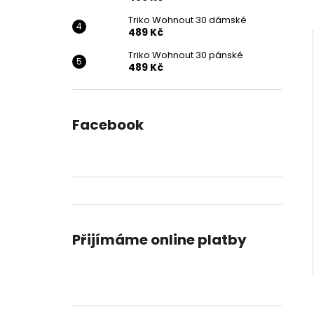
DORTU
p
490 Kč
Triko Wohnout 30 dámské
a
489 Kč
n
Triko Wohnout 30 pánské
e
489 Kč
l
Facebook
Přijímáme online platby