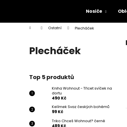
K
Přejít
na
o
Nosiče
Obl
obsah
Zpět
Zpět
š
do
do
í
Domů
Ostatní
Plecháček
k
obchodu
obchodu
Plecháček
P
o
Top 5 produktů
s
t
Kniha Wohnout - Třicet svíček na
dortu
r
490 Kč
a
Kelímek Svaz českých bohémů
n
99 Kč
n
Triko Chceš Wohnout? černé
KNIHA WOHNOUT - TŘICET SVÍČEK NA
í
489 Kč