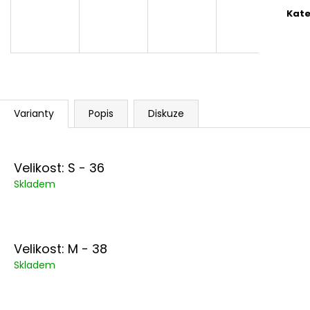
99 Kč
489 Kč
cena
Kate
Varianty
Popis
Diskuze
Velikost: S - 36
Skladem
Velikost: M - 38
Skladem