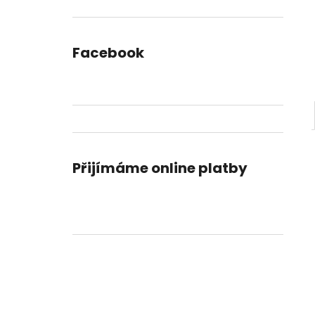
DORTU
l
490 Kč
Facebook
Přijímáme online platby