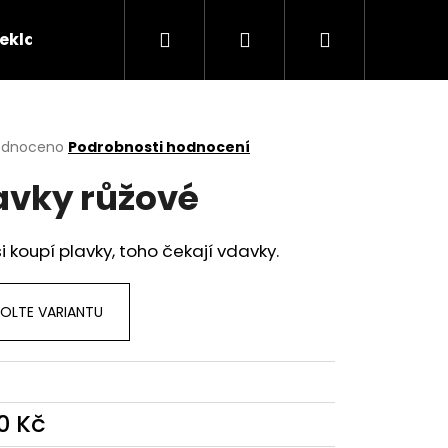
Hledat
Přihlášení
Nákupní
reklamační řád
Kontakty
Tabulka velikostí
košík
rné
odnoceno
Podrobnosti hodnocení
cení
avky růžové
ktu
i koupí plavky, toho čekají vdavky.
ček.
OLTE VARIANTU
0 Kč
OHNOUT? ČERNÉ
ná