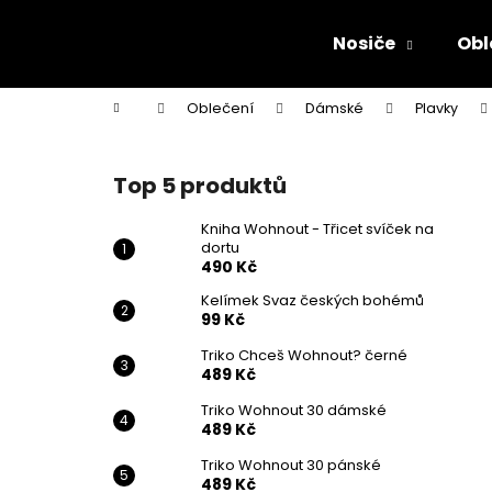
K
Přejít
na
o
Nosiče
Obl
obsah
Zpět
Zpět
š
do
do
í
Domů
Oblečení
Dámské
Plavky
k
obchodu
obchodu
P
o
Top 5 produktů
s
t
Kniha Wohnout - Třicet svíček na
dortu
r
490 Kč
a
Kelímek Svaz českých bohémů
n
99 Kč
n
Triko Chceš Wohnout? černé
í
489 Kč
p
Triko Wohnout 30 dámské
a
489 Kč
n
Triko Wohnout 30 pánské
KNIHA WOHNOUT - TŘICET SVÍČEK NA
e
489 Kč