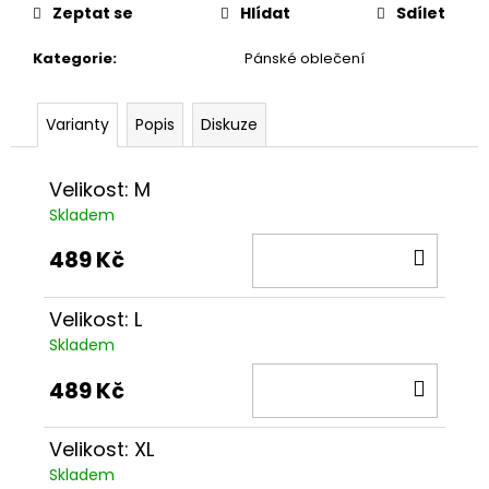
č
cena:
Zeptat se
Hlídat
Sdílet
u
j
Kategorie
:
Pánské oblečení
e
m
e
Varianty
Popis
Diskuze
KELÍMEK
Velikost: M
SVAZ
Skladem
ČESKÝCH
BOHÉMŮ
DO
489 Kč
99
KOŠÍ
Kč
Velikost: L
Skladem
DO
489 Kč
KOŠÍ
Velikost: XL
Skladem