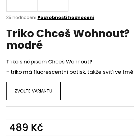
a
j
Průměrné
35 hodnocení
Podrobnosti hodnocení
í
hodnocení
Triko Chceš Wohnout?
produktu
t
je
?
modré
3,3
z
5
hvězdiček.
Triko s nápisem Chceš Wohnout?
- triko má fluorescentní potisk, takže svítí ve tmě
HLEDAT
ZVOLTE VARIANTU
D
o
p
o
489 Kč
r
u
Měrná