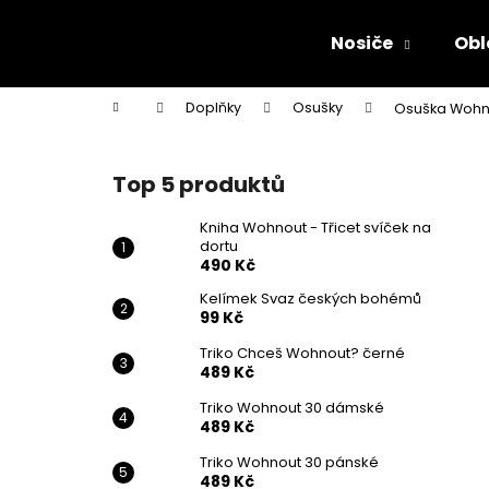
K
Přejít
na
o
Nosiče
Obl
obsah
Zpět
Zpět
š
do
do
í
Domů
Doplňky
Osušky
Osuška Wohn
k
obchodu
obchodu
P
o
Top 5 produktů
s
t
Kniha Wohnout - Třicet svíček na
dortu
r
490 Kč
a
Kelímek Svaz českých bohémů
n
99 Kč
n
Triko Chceš Wohnout? černé
í
489 Kč
p
Triko Wohnout 30 dámské
a
489 Kč
n
Triko Wohnout 30 pánské
KNIHA WOHNOUT - TŘICET SVÍČEK NA
e
489 Kč