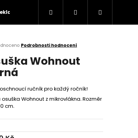
Hledat
Přihlášení
Nákupní
reklamační řád
Kontakty
Tabulka velikostí
košík
rné
odnoceno
Podrobnosti hodnocení
cení
uška Wohnout
ktu
rná
ček.
oschnoucí ručník pro každý ročník!
á osuška Wohnout z mikrovlákna. Rozměr
70 cm.
OHNOUT? ČERNÉ