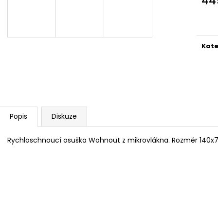
44
99 Kč
489 Kč
Měr
cena
Kate
Popis
Diskuze
Rychloschnoucí osuška Wohnout z mikrovlákna. Rozměr 140x