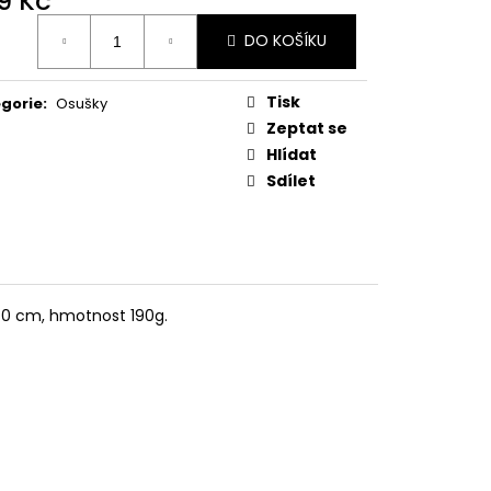
9 Kč
ná
DO KOŠÍKU
:
Tisk
gorie
:
Osušky
Zeptat se
Hlídat
Sdílet
70 cm, hmotnost 190g.