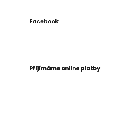
DORTU
l
490 Kč
Facebook
Přijímáme online platby