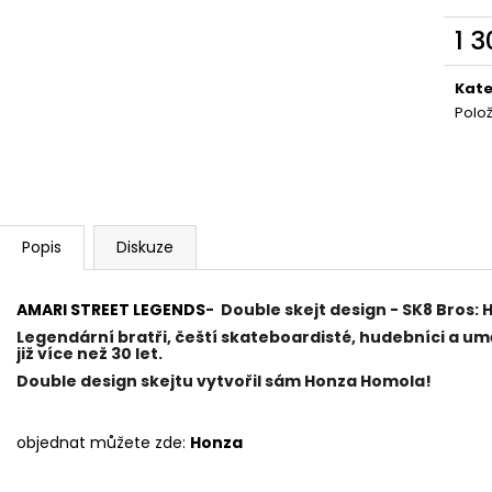
1 
Měr
cena
Kate
Polo
Popis
Diskuze
AMARI STREET LEGENDS
-
Double skejt design - SK8 Bros:
Legendární bratři, čeští skateboardisté, hudebníci a umě
již více než 30 let.
Double design skejtu vytvořil sám Honza Homola!
objednat můžete zde:
Honza