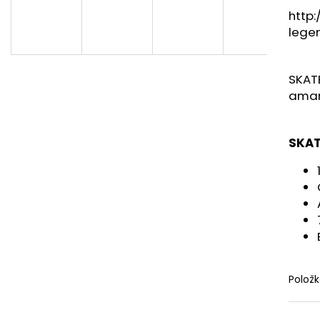
99 Kč
489 Kč
http
lege
SKAT
amar
SKAT
Polož