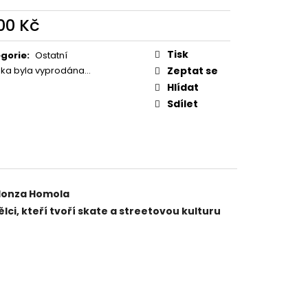
300 Kč
ná
:
Tisk
gorie
:
Ostatní
žka byla vyprodána…
Zeptat se
Hlídat
Sdílet
 Honza Homola
lci, kteří tvoří skate a streetovou kulturu