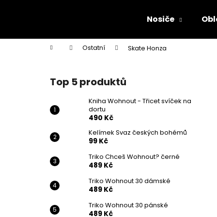
K
Přejít
na
o
Nosiče
Obl
obsah
Zpět
Zpět
š
do
do
í
Domů
Ostatní
Skate Honza
k
obchodu
obchodu
P
o
Top 5 produktů
s
t
Kniha Wohnout - Třicet svíček na
dortu
r
490 Kč
a
Kelímek Svaz českých bohémů
n
99 Kč
n
Triko Chceš Wohnout? černé
í
489 Kč
p
Triko Wohnout 30 dámské
a
489 Kč
n
Triko Wohnout 30 pánské
KNIHA WOHNOUT - TŘICET SVÍČEK NA
e
489 Kč