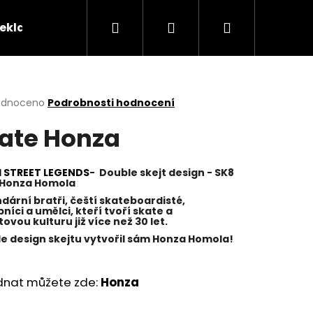
Hledat
Přihlášení
Nákupní
reklamační řád
Kontakty
Tabulka velikostí
košík
rné
odnoceno
Podrobnosti hodnocení
cení
ate Honza
ktu
 STREET LEGENDS
-
Double skejt design - SK8
 Honza Homola
ček.
dární bratři, čeští skateboardisté,
níci a umělci, kteří tvoří skate a
ovou kulturu již více než 30 let.
e design skejtu vytvořil sám Honza Homola!
dnat můžete zde:
Honza
OHNOUT? ČERNÉ