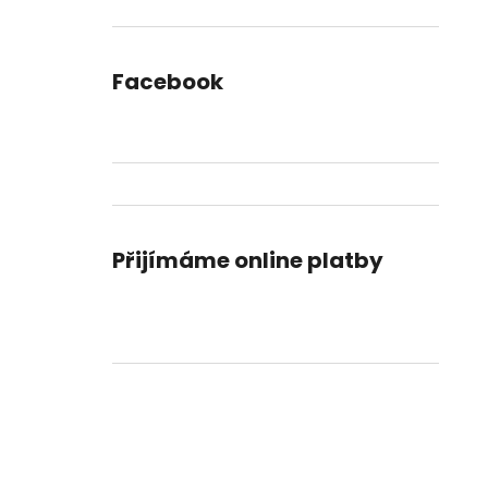
DORTU
l
490 Kč
Facebook
Přijímáme online platby