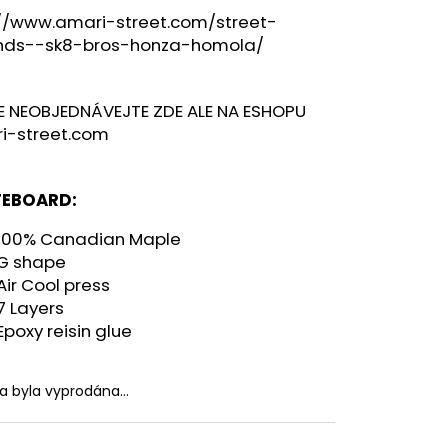
://www.amari-street.com/street-
nds--sk8-bros-honza-homola/
E NEOBJEDNÁVEJTE ZDE ALE NA ESHOPU
i-street.com
EBOARD:
100% Canadian Maple
G shape
Air Cool press
7 Layers
Epoxy reisin glue
ka byla vyprodána…