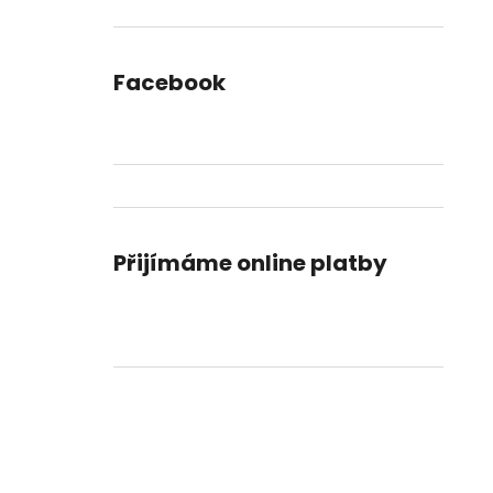
DORTU
l
490 Kč
Facebook
Přijímáme online platby