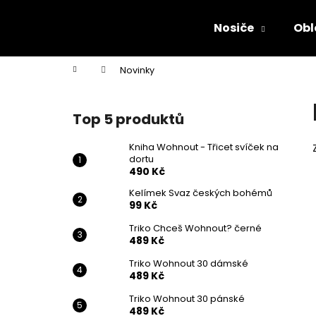
K
Přejít
na
o
Nosiče
Obl
obsah
Zpět
Zpět
š
do
do
í
Domů
Novinky
k
obchodu
obchodu
P
o
Top 5 produktů
s
t
Kniha Wohnout - Třicet svíček na
dortu
r
490 Kč
a
Kelímek Svaz českých bohémů
n
99 Kč
n
Triko Chceš Wohnout? černé
í
489 Kč
p
Triko Wohnout 30 dámské
a
489 Kč
n
Triko Wohnout 30 pánské
KNIHA WOHNOUT - TŘICET SVÍČEK NA
e
489 Kč