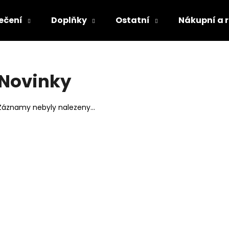
ečení
Doplňky
Ostatní
Nákupní a 
Co potřebujete najít?
Novinky
HLEDAT
Záznamy nebyly nalezeny...
Doporučujeme
KELÍMEK SVAZ ČESKÝCH BOHÉMŮ
TRIKO CHCEŠ W