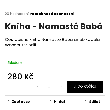
a
j
Průměrné
20 hodnocení
Podrobnosti hodnocení
í
hodnocení
Kniha - Namasté Babá
produktu
t
je
?
3,7
z
Cestopisná kniha Namasté Babá aneb kapela
5
Wohnout v Indii.
hvězdiček.
HLEDAT
Skladem
280 Kč
D
Měrná
o
DO KOŠÍKU
cena:
p
o
r
Zeptat se
Hlídat
Sdílet
u