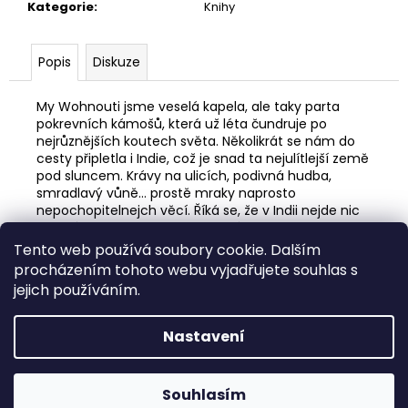
č
Kategorie
:
Knihy
u
j
e
Popis
Diskuze
m
e
My Wohnouti jsme veselá kapela, ale taky parta
pokrevních kámošů, která už léta čundruje po
nejrůznějších koutech světa. Několikrát se nám do
KELÍMEK
cesty připletla i Indie, což je snad ta nejulítlejší země
SVAZ
pod sluncem. Krávy na ulicích, podivná hudba,
ČESKÝCH
smradlavý vůně… prostě mraky naprosto
BOHÉMŮ
nepochopitelnejch věcí. Říká se, že v Indii nejde nic
99
nezažít. Jasně. Tuhle teorii musíme potvrdit. Proto
Kč
taky vznikl lehkej cestopis z naší dvouměsíční cesty
Tento web používá soubory cookie. Dalším
po její jižní části, kterej jsme okořenili množstvím
procházením tohoto webu vyjadřujete souhlas s
barevnejch fotek. Kdo ještě v Indii nebyl, udělá si
jejich používáním.
představu, kdo ji už navštívil, může zavzpomínat.
Nastavení
Z
Vytvořil Shoptet
á
Copyright 2026
WOHNOUT ESHOP
. Všechna práva
p
Souhlasím
vyhrazena.