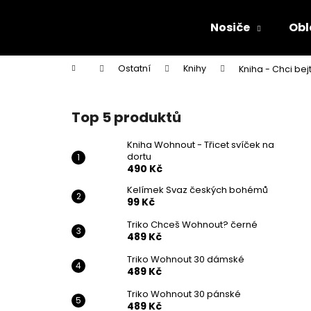
K
Přejít
na
o
Nosiče
Obl
obsah
Zpět
Zpět
š
do
do
í
Domů
Ostatní
Knihy
Kniha - Chci bejt
k
obchodu
obchodu
P
o
Top 5 produktů
s
t
Kniha Wohnout - Třicet svíček na
dortu
r
490 Kč
a
Kelímek Svaz českých bohémů
n
99 Kč
n
Triko Chceš Wohnout? černé
í
489 Kč
p
Triko Wohnout 30 dámské
a
489 Kč
n
Triko Wohnout 30 pánské
KNIHA WOHNOUT - TŘICET SVÍČEK NA
e
489 Kč