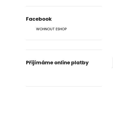
DORTU
l
490 Kč
Facebook
WOHNOUT ESHOP
Přijímáme online platby