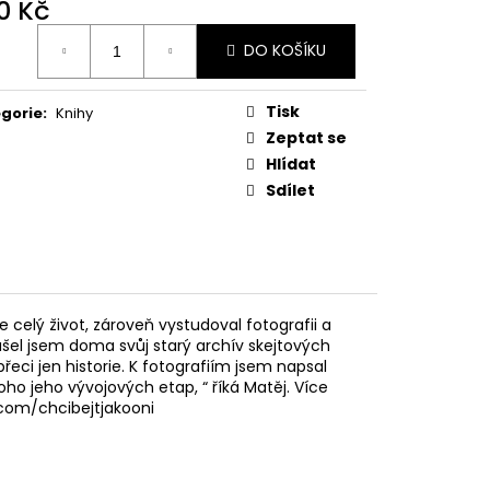
0 Kč
ná
DO KOŠÍKU
:
Tisk
gorie
:
Knihy
Zeptat se
Hlídat
Sdílet
celý život, zároveň vystudoval fotografii a
el jsem doma svůj starý archív skejtových
řeci jen historie. K fotografiím jsem napsal
oho jeho vývojových etap, “ říká Matěj. Více
com/chcibejtjakooni