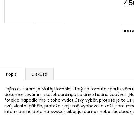
45
99 Kč
489 Kč
Měr
cena
Kate
Popis
Diskuze
Jejím autorem je Matěj Homola, který se tomuto sportu věnuje 
dokumentováním skateboardingu se dříve hodně zabýval. „Naš
fotek a napadlo mě z toho vydat úzký výběr, protože je to už p
svůj vlastní příběh, protože skejt mě vychoval a zažil jsem mn
informací najdete na www.chcibejtjakooni.cz nebo facebook.