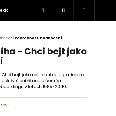
Hledat
Přihlášení
Nákupní
reklamační řád
Kontakty
Tabulka velikostí
košík
rné
dnocení
Podrobnosti hodnocení
cení
iha - Chci bejt jako
ktu
i
ček.
 Chci bejt jako oni je autobiografická a
spektivní publikace o českém
eboardingu v letech 1985-2000.
adem
OHNOUT? ČERNÉ