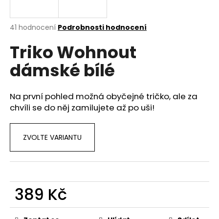
a
j
Průměrné
41 hodnocení
Podrobnosti hodnocení
í
hodnocení
Triko Wohnout
produktu
t
je
?
dámské bílé
2,8
z
5
hvězdiček.
Na první pohled možná obyčejné tričko, ale za
chvíli se do něj zamilujete až po uši!
HLEDAT
ZVOLTE VARIANTU
D
o
p
o
389 Kč
r
Měrná
u
cena: